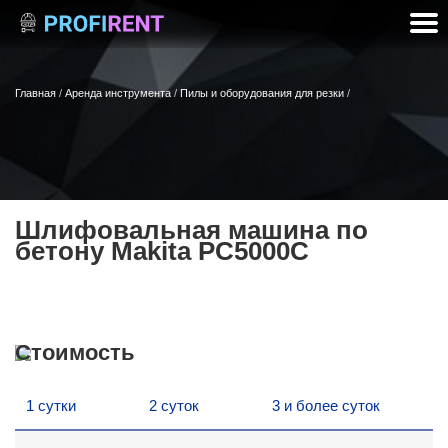
Главная
/
Аренда инструмента
/
Пилы и оборудования для резки
/
Шлифовальная машина по
бетону Makita PC5000C
Стоимость
1 сутки
2 суток
3 и более суток