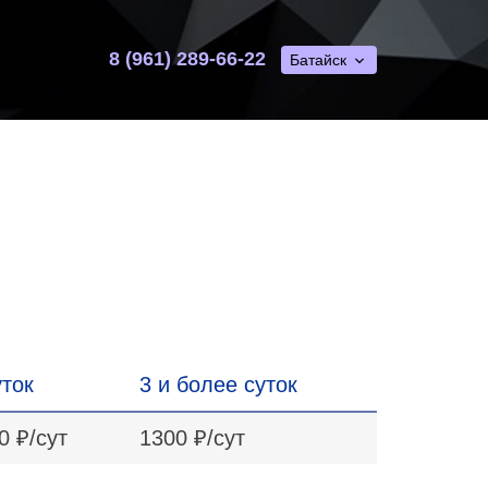
8 (961) 289-66-22
Батайск
уток
3 и более суток
0 ₽/сут
1300 ₽/сут