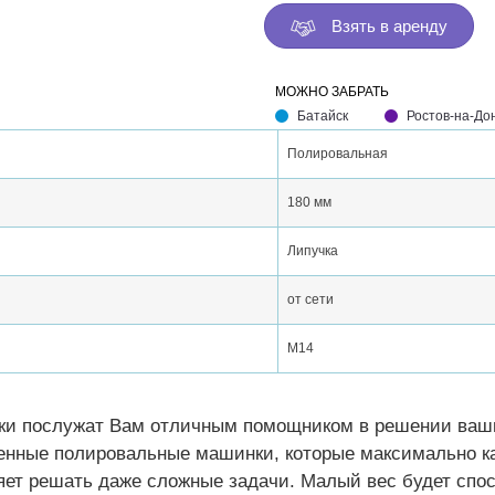
Взять в аренду
МОЖНО ЗАБРАТЬ
Батайск
Ростов-на-До
Полировальная
180 мм
Липучка
от сети
М14
 послужат Вам отличным помощником в решении ваших
енные полировальные машинки, которые максимально ка
т решать даже сложные задачи. Малый вес будет спосо